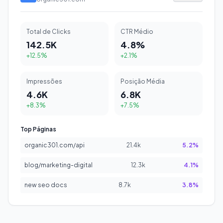
Total de Clicks
CTR Médio
142.5K
4.8%
+12.5%
+2.1%
Impressões
Posição Média
4.6K
6.8K
+8.3%
+7.5%
Top Páginas
organic301.com/api
21.4k
5.2%
blog/marketing-digital
12.3k
4.1%
new seo docs
8.7k
3.8%