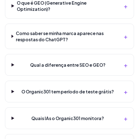
O que é GEO (Generative Engine
+
Optimization)?
Como saber se minha marca aparece nas
+
respostas do ChatGPT?
+
Qual a diferença entre SEO e GEO?
+
O Organic301 tem período de teste grátis?
+
Quais IAs o Organic301 monitora?