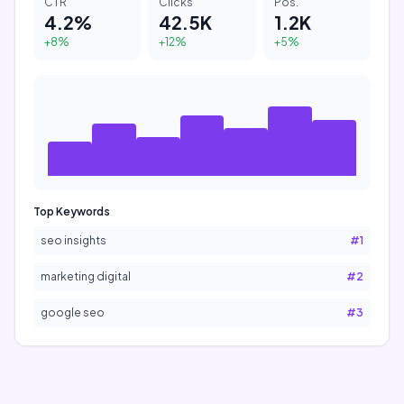
CTR
Clicks
Pos.
4.2%
42.5K
1.2K
+8%
+12%
+5%
Top Keywords
seo insights
#
1
marketing digital
#
2
google seo
#
3