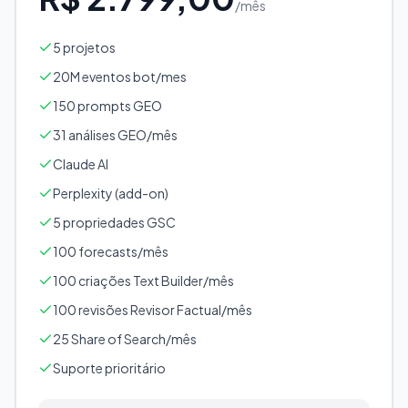
/mês
5 projetos
20M eventos bot/mes
150 prompts GEO
31 análises GEO/mês
Claude AI
Perplexity (add-on)
5 propriedades GSC
100 forecasts/mês
100 criações Text Builder/mês
100 revisões Revisor Factual/mês
25 Share of Search/mês
Suporte prioritário