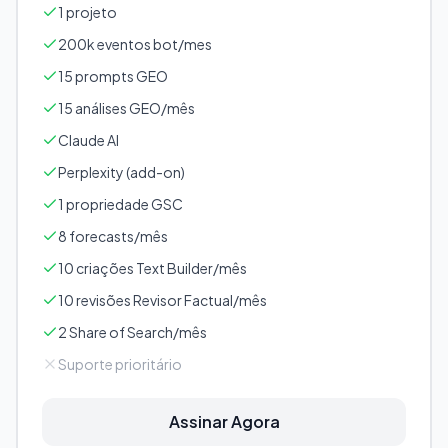
1 projeto
200k eventos bot/mes
15 prompts GEO
15 análises GEO/mês
Claude AI
Perplexity (add-on)
1 propriedade GSC
8 forecasts/mês
10 criações Text Builder/mês
10 revisões Revisor Factual/mês
2 Share of Search/mês
Suporte prioritário
Assinar Agora