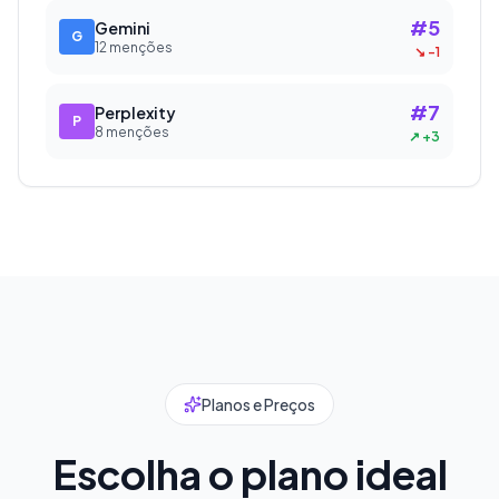
#5
Gemini
G
12
menções
↘
-1
#7
Perplexity
P
8
menções
↗
+3
Planos e Preços
Escolha o plano ideal