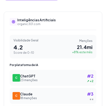
Inteligências Artificiais
organic301.com
Visibilidade Geral
Menções
4.2
21.4mi
+8% este mês
Score de 0-10
Por plataforma de IA
#2
ChatGPT
C
23
menções
↗
+2
#3
Claude
C
18
menções
=
=