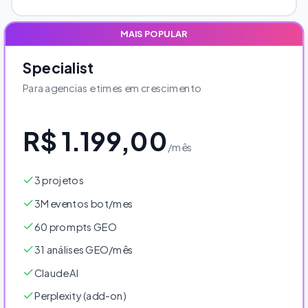
MAIS POPULAR
Specialist
Para agencias e times em crescimento
R$ 1.199,00
/mês
3 projetos
3M eventos bot/mes
60 prompts GEO
31 análises GEO/mês
Claude AI
Perplexity (add-on)