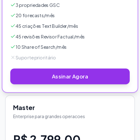
3 propriedades GSC
20 forecasts/mês
45 criações Text Builder/mês
45 revisões Revisor Factual/mês
10 Share of Search/mês
Suporte prioritário
Assinar Agora
Master
Enterprise para grandes operacoes
R$ 2.799,00